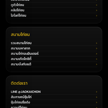
ดูตัวไก่ชน
คลิปไก่ชน
ไฮไลท์ไก่ชน
สนามไก่ชน
รวมสนามไก่ชน
สนามมหาลาภ
สนามไก่ทองอินเตอร์
สนามเทิดไทซิตี้
สนามบึงทับแต้
ติดต่อเรา
LINE @JAOKAICHON
สัมภาษณ์ซุ้มไก่
ซุ้มไก่ชนชื่อดัง
ความรู้ไก่ชน