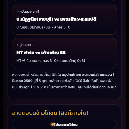
⭐ คู่ปิดสวย ยก 5
ป.ณัฏฐนิช(ราชบุรี) vs เพชรศิลา+ส.สมบัติ
ป.ณัฏฐนิช(ราชบุรี) ชนะ • สกอร์ 5 : 0
⭐ คู่ชนะยก 3
MT ฟาร์ม vs เก้าเจริญ 88
MT ฟาร์ม ชนะ • สกอร์ 3 : 0 (และชนะอีกคู่ 0 : 3)
หมายเหตุสำหรับสายเก็บสถิติ: ใน
สรุปผลไก่ชน สนามแก้วโคกกรวด 1
มีนาคม 2569
คู่ที่ 5 ถูกยกเลิกการแข่งขัน (0:0) จึงไม่นับเป็นผลแพ้/
ชนะ ส่วนคู่ที่มี “ยก 5” จะเห็นภาพชัดว่าฝั่งชนะคุมเกมได้ต่อเนื่องจนจบยก
อ่านต่อบนจ้าวไก่ชน (ลิงก์ภายใน)
โปรแกรมไก่ชน