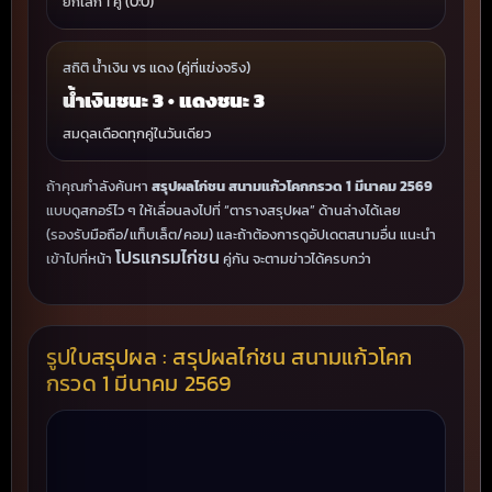
ยกเลิก 1 คู่ (0:0)
สถิติ น้ำเงิน vs แดง (คู่ที่แข่งจริง)
น้ำเงินชนะ 3 • แดงชนะ 3
สมดุลเดือดทุกคู่ในวันเดียว
ถ้าคุณกำลังค้นหา
สรุปผลไก่ชน สนามแก้วโคกกรวด 1 มีนาคม 2569
แบบดูสกอร์ไว ๆ ให้เลื่อนลงไปที่ “ตารางสรุปผล” ด้านล่างได้เลย
(รองรับมือถือ/แท็บเล็ต/คอม) และถ้าต้องการดูอัปเดตสนามอื่น แนะนำ
โปรแกรมไก่ชน
เข้าไปที่หน้า
คู่กัน จะตามข่าวได้ครบกว่า
รูปใบสรุปผล : สรุปผลไก่ชน สนามแก้วโคก
กรวด 1 มีนาคม 2569