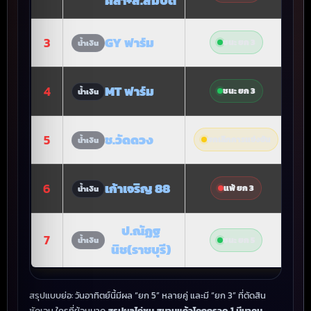
ศิลา+ส.สมบัติ
3
GY ฟาร์ม
ชนะ ยก 3
น้ำเงิน
4
MT ฟาร์ม
ชนะ ยก 3
น้ำเงิน
5
ช.วัดดวง
ยกเลิกการแข่งขัน
น้ำเงิน
6
เก้าเจริญ 88
แพ้ ยก 3
น้ำเงิน
ป.ณัฏฐ
7
ชนะ ยก 5
น้ำเงิน
นิช(ราชบุรี)
สรุปแบบย่อ: วันอาทิตย์นี้มีผล “ยก 5” หลายคู่ และมี “ยก 3” ที่ตัดสิน
ชัดเจน ใครที่ย้อนมาดู
สรุปผลไก่ชน สนามแก้วโคกกรวด 1 มีนาคม