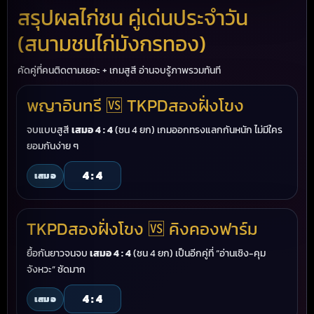
สรุปผลไก่ชน คู่เด่นประจำวัน
(สนามชนไก่มังกรทอง)
คัดคู่ที่คนติดตามเยอะ + เกมสูสี อ่านจบรู้ภาพรวมทันที
พญาอินทรี 🆚 TKPDสองฝั่งโขง
จบแบบสูสี
เสมอ 4 : 4
(ชน 4 ยก) เกมออกทรงแลกกันหนัก ไม่มีใคร
ยอมกันง่าย ๆ
4 : 4
เสมอ
TKPDสองฝั่งโขง 🆚 คิงคองฟาร์ม
ยื้อกันยาวจนจบ
เสมอ 4 : 4
(ชน 4 ยก) เป็นอีกคู่ที่ “อ่านเชิง-คุม
จังหวะ” ชัดมาก
4 : 4
เสมอ