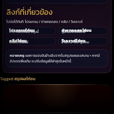
ลิงก์ที่เกี่ยวข้อง
ไปต่อได้ทันที: โปรแกรม / ถ่ายทอดสด / คลิป / วิเคราะห์
โปรแกรมไก่ชน
ถ่ายทอดสดไก่ชน
ตารางแข่งวันนี้/พรุ่งนี้
ดูสดแบบเรียลไทม์
คลิปไก่ชน
วิเคราะห์ไก่ชน
ไฮไลต์/รีเพลย์
อ่านทาง-เชิง-รูปเกม
หมายเหตุ:
ผลการแข่งขันอ้างอิงจากใบสรุปผลของสนาม • หากมี
อัปเดตเพิ่มเติม จะปรับข้อมูลให้ล่าสุดในหน้านี้
Tagged
สรุปผลไก่ชน