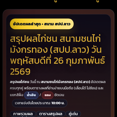
อัปเดตผลล่าสุด • สนาม สปป.ลาว
สรุปผลไก่ชน สนามชนไก่
มังกรทอง (สปป.ลาว) วัน
พฤหัสบดีที่ 26 กุมภาพันธ์
2569
สรุปผลไก่ชน
วันนี้ ณ
สนามชนไก่มังกรทอง (สปป.ลาว)
อัปเดตผล
ครบทุกคู่ พร้อมตารางผลที่อ่านง่ายบนมือถือ (เลื่อนได้ ไม่ซ้อน) และ
แยกสีฝั่ง
/
ชัดเจน
น้ำเงิน
แดง
เวลาแข่งขันโดยประมาณ:
10:00 น.
ภาพรวมผล
ตารางสรุปผล
คู่เด่น