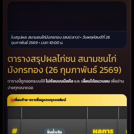
ใบสรุปผล: สนามชนไก่มังกรทอง (สปป.ลาว) • วันพฤหัสบดีที่ 26
กุมภาพันธ์ 2569 • เวลา 10:00 น.
ตารางสรุปผลไก่ชน สนามชนไก่
มังกรทอง (26 กุมภาพันธ์ 2569)
ตารางนี้ถูกออกแบบให้
ไม่ซ้อนบนมือถือ
และ
เลื่อนได้แนวนอน
เพื่ออ่าน
ง่ายทุกขนาดจอ
เลื่อนซ้าย-ขวาเพื่อดูครบทุกคอลัมน์
#
ผลการ
สก
ฝั่งน้ำเงิน