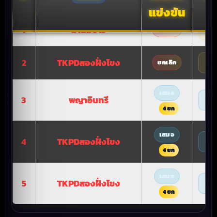
แข่งขัน
1
น้ำนมขาว
0 
ยกเลิก
2
TKPDสองฝั่งโขง
0 
ยกเลิก
เสมอ
3
พญาอินทรี
4 
4 ยก
เสมอ
4
TKPDสองฝั่งโขง
4 
4 ยก
เสมอ
5
TKPDสองฝั่งโขง
4 
4 ยก