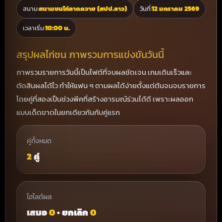
สนาม:
สนามชนไก่ลาดควาย (สปป.ลาว)
วันที่:
12 มกราคม 2569
เวลาเริ่ม:
10:00 น.
สรุปผลไก่ชน ภาพรวมการแข่งขันวันนี้
ภาพรวมรายการวันนี้เป็นไฟต์ที่จบผลชัดเจน เกมเดินเร็วและ
ตัดสินผลได้ไว ทำให้แฟน ๆ ตามผลได้ง่ายตั้งแต่ต้นจนจบรายการ
โดยคู่ที่สองเป็นช่วงพีคที่สร้างอารมณ์ร่วมได้ดี เพราะผลออก
แบบเด็ดขาดในยกเดียวกันกับคู่แรก
คู่ทั้งหมด
2
คู่
ไฮไลต์ผล
เสมอ
0
• ยกเลิก
0