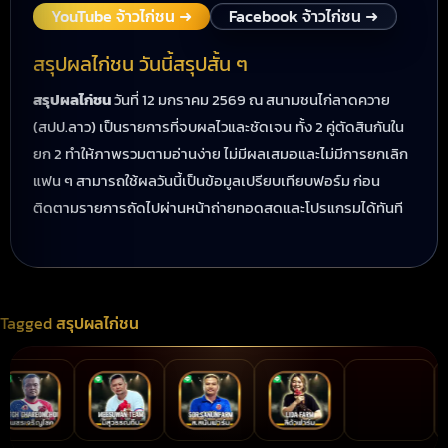
YouTube จ้าวไก่ชน ➜
Facebook จ้าวไก่ชน ➜
สรุปผลไก่ชน วันนี้สรุปสั้น ๆ
สรุปผลไก่ชน
วันที่ 12 มกราคม 2569 ณ สนามชนไก่ลาดควาย
(สปป.ลาว) เป็นรายการที่จบผลไวและชัดเจน ทั้ง 2 คู่ตัดสินกันใน
ยก 2 ทำให้ภาพรวมตามอ่านง่าย ไม่มีผลเสมอและไม่มีการยกเลิก
แฟน ๆ สามารถใช้ผลวันนี้เป็นข้อมูลเปรียบเทียบฟอร์ม ก่อน
ติดตามรายการถัดไปผ่านหน้าถ่ายทอดสดและโปรแกรมได้ทันที
Tagged
สรุปผลไก่ชน