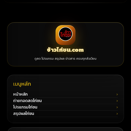
จ้าวไก่ชน.com
ดูสด โปรแกรม สรุปผล ข่าวสาร ครบทุกสังเวียน
เมนูหลัก
หน้าหลัก
ถ่ายทอดสดไก่ชน
โปรแกรมไก่ชน
สรุปผลไก่ชน