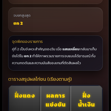
จบยกสูงสุด
ยก 2
จุดพีคของรายการ
คู่ที่ 2 เป็นจังหวะสำคัญของวัน เมื่อ
แสนเหลี่ยม
กลับมาเก็บ
ชัยได้ใน
ยก 2
ทำให้ภาพรวมรายการจบแบบได้อารมณ์ ทั้ง
ความกดดันและความมันส์ของเกมที่ตัดสินผลไว
ตารางสรุปผลไก่ชน (เรียงตามคู่)
ฝั่งแดง
ผลการ
ฝั่ง
แข่งขัน
น้ำเงิน