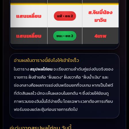
ส.จิมมี่น้อง
แสนเหลี่ยม
แพ้ • ยก 2
มาวิน
แสนเหลี่ยม
4เทพ
ชนะ • ยก 2
อ่านผลในตารางนี้ยังไงให้เข้าใจเร็ว
ในตาราง
สรุปผลไก่ชน
จะเรียงตามลำดับคู่แข่งขันจริงของ
รายการ ฝั่งซ้ายคือ “ฝั่งแดง” ฝั่งขวาคือ “ฝั่งน้ำเงิน” และ
ช่องกลางคือผลการแข่งขันพร้อมยกที่จบเกม หากเป็นไฟต์
ที่ตัดสินผลไว มักจะเห็นผลจบในยกต้น ๆ ซึ่งช่วยให้ย้อนดู
ภาพรวมของวันนั้นได้ง่ายขึ้น โดยเฉพาะเวลาต้องการเทียบ
ฟอร์มของแต่ละซุ้มก่อนรายการถัดไป
คู่เด่นจากสรุปผลไก่ชน วันนี้