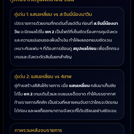
คู่เด่น 1: แสนเหลี่ยม vs ส.จิมมี่น้องมาวิน
เปิดรายการด้วยเกมที่กดดันตั้งแต่ต้น ก่อนที่
ส.จิมมี่น้องมา
วิน
จะปิดผลได้ใน
ยก 2
เป็นไฟต์ที่เห็นชัดเรื่องการคุมจังหวะ
และความแน่นอนของฝั่งน้ำเงิน ทำให้ผลออกแบบชัดเจน
เหมาะกับแฟน ๆ ที่ต้องการย้อนดู
สรุปผลไก่ชน
เพื่อเช็กทรง
เกมและจังหวะตัดสินในยกสำคัญ
คู่เด่น 2: แสนเหลี่ยม vs 4เทพ
คู่ท้ายสร้างสีสันให้รายการ เมื่อ
แสนเหลี่ยม
กลับมาเก็บชัย
ได้ใน
ยก 2
เกมเดินไวและจบแบบเด็ดขาด ทำให้บรรยากาศ
ท้ายรายการคึกคัก เป็นช่วงที่หลายคนจับตาว่าใครจะปิดเกม
ได้ก่อน และผลก็ออกมาตามจังหวะที่ได้เปรียบอย่างชัดเจน
ภาพรวมหลังจบรายการ