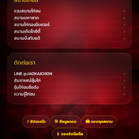
รวมสนามไก่ชน
สนามมหาลาภ
สนามไก่ทองอินเตอร์
สนามเทิดไทซิตี้
สนามบึงทับแต้
ติดต่อเรา
LINE @JAOKAICHON
สัมภาษณ์ซุ้มไก่
ซุ้มไก่ชนชื่อดัง
ความรู้ไก่ชน
⚡ อัปเดตไว
🎯 ข้อมูลครบ
🏟️ ครบทุกสนาม
📱 รองรับมือถือ