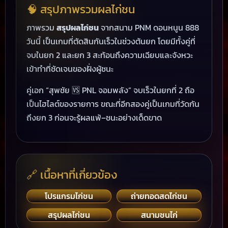
🧠 สรุปภาพรวมผลไก่ชน
ภาพรวม
สรุปผลไก่ชน
จากสนาม PNM ดอนหนูน 888
วันนี้ เป็นเกมที่ตัดสินกันเร็วในช่วงต้นยก โดยมีทั้งคู่ที่
จบในยก 2 และยก 3 สะท้อนถึงความเฉียบและจังหวะ
เข้าทำที่ชัดเจนของฝั่งผู้ชนะ
คู่เอก “สุพชัย 🆚 PNL จอมพลัง” จบเร็วในยกที่ 2 ถือ
เป็นไฮไลต์ของรายการ ขณะที่อีกสองคู่เป็นเกมที่วัดกัน
ถึงยก 3 ก่อนจะรู้ผลแพ้–ชนะอย่างเด็ดขาด
🔗 เนื้อหาที่เกี่ยวข้อง
โปรแกรมไก่ชน
ถ่ายทอดสดไก่ชน
สรุปผลไก่ชน
สนามชนไก่