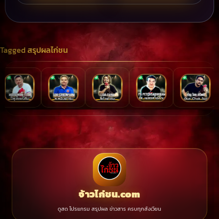
Tagged
สรุปผลไก่ชน
จ้าวไก่ชน.com
ดูสด โปรแกรม สรุปผล ข่าวสาร ครบทุกสังเวียน