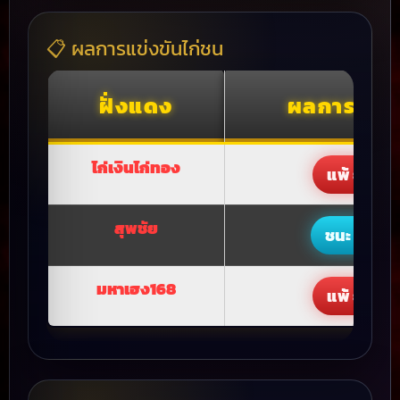
📋 ผลการแข่งขันไก่ชน
ฝั่งแดง
ผลการแข่ง
ไก่เงินไก่ทอง
แพ้ ยก 3
สุพชัย
ชนะ ยก 2
มหาเฮง168
แพ้ ยก 3