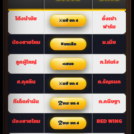
โต้งนำชัย
อั่งเปา
แพ้ ยก 4
ฟาร์ม
น้องสายไหม
ม.เมีย
ยกเลิก
ลูกผู้ใหญ่
ก.ไก่เก่ง
เสมอ
ส.กุศลิน
ก.ธัญธนก
แพ้ ยก 4
ทีเด็ดกำนัน
ก.กนิษฐา
ชนะ ยก 4
น้องสายไหม
RED WING
ชนะ ยก 4