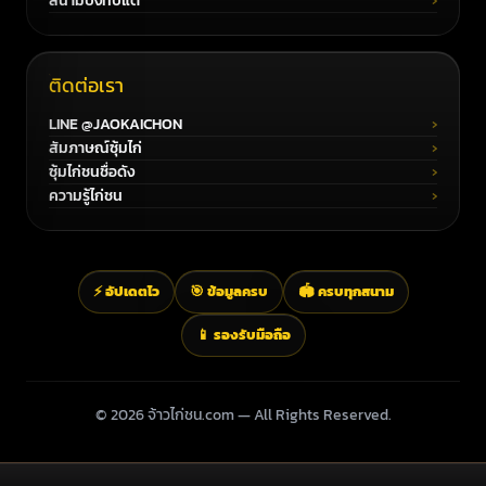
สนามบึงทับแต้
ติดต่อเรา
LINE @JAOKAICHON
สัมภาษณ์ซุ้มไก่
ซุ้มไก่ชนชื่อดัง
ความรู้ไก่ชน
⚡ อัปเดตไว
🎯 ข้อมูลครบ
🏟️ ครบทุกสนาม
📱 รองรับมือถือ
© 2026 จ้าวไก่ชน.com — All Rights Reserved.