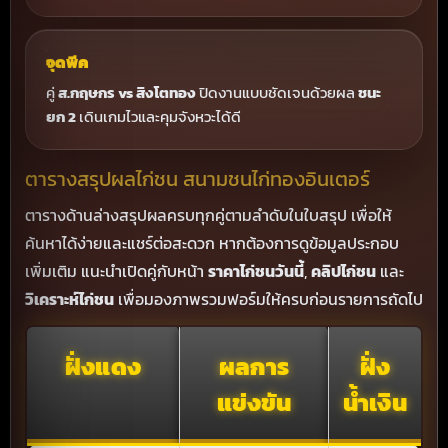
จุดพีค
คู่
ส.กฤษกร vs สิงโตทอง
ปิดงานแบบชัดเจนด้วยผล
ชนะ
ยก 2
เดินเกมไวและคุมจังหวะได้ดี
ตารางสรุปผลไก่ชน สนามชนไก่ทองอินเตอร์
ตารางด้านล่างสรุปผลครบทุกคู่ตามลำดับในใบสรุป เพื่อให้
ค้นหาได้ง่ายและแชร์ต่อสะดวก หากต้องการดูข้อมูลประกอบ
เพิ่มเติม แนะนำเปิดคู่กับหน้า
ราคาไก่ชนวันนี้
,
คลิปไก่ชน
และ
วิเคราะห์ไก่ชน
เพื่อมองภาพรวมฟอร์มให้ครบก่อนรายการถัดไป
ฝั่งแดง
ผลการ
ฝั่ง
แข่งขัน
น้ำเงิน