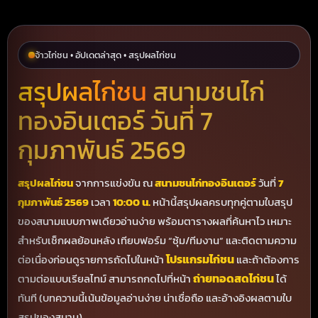
จ้าวไก่ชน • อัปเดตล่าสุด • สรุปผลไก่ชน
สรุปผลไก่ชน
สนามชนไก่
ทองอินเตอร์ วันที่ 7
กุมภาพันธ์ 2569
สรุปผลไก่ชน
จากการแข่งขัน ณ
สนามชนไก่ทองอินเตอร์
วันที่
7
กุมภาพันธ์ 2569
เวลา
10:00 น.
หน้านี้สรุปผลครบทุกคู่ตามใบสรุป
ของสนามแบบภาพเดียวอ่านง่าย พร้อมตารางผลที่ค้นหาไว เหมาะ
สำหรับเช็กผลย้อนหลัง เทียบฟอร์ม “ซุ้ม/ทีมงาน” และติดตามความ
โปรแกรมไก่ชน
ต่อเนื่องก่อนดูรายการถัดไปในหน้า
และถ้าต้องการ
ถ่ายทอดสดไก่ชน
ตามต่อแบบเรียลไทม์ สามารถกดไปที่หน้า
ได้
ทันที (บทความนี้เน้นข้อมูลอ่านง่าย น่าเชื่อถือ และอ้างอิงผลตามใบ
สรุปของสนาม)