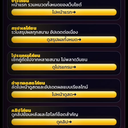
จ้าวไก่ชน
หน้าแรก รวมหมวดทั้งหมดของเว็บไซต์
ไปหน้าแรก
➜
สรุปผลไก่ชน
รวมสรุปผลทุกสนาม อัปเดตต่อเนื่อง
ดูสรุปผลทั้งหมด
➜
โปรแกรมไก่ชน
เช็กคู่ถัดไปจากหลายสนาม ไม่พลาดวันชน
ดูโปรแกรม
➜
ถ่ายทอดสดไก่ชน
ลัดไปหน้าดูสดและอัปเดตผลแบบเรียลไทม์
ไปหน้าดูสด
➜
คลิปไก่ชน
ดูคลิปย้อนหลังและไฮไลท์ช็อตสำคัญ
ดูคลิป
➜