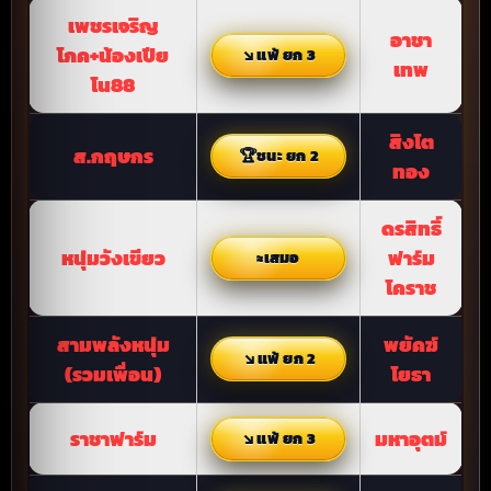
เพชรเจริญ
อาชา
โภค+น้องเปีย
แพ้ ยก 3
เทพ
โน88
สิงโต
ส.กฤษกร
ชนะ ยก 2
ทอง
ดรสิทธิ์
หนุ่มวังเขียว
ฟาร์ม
เสมอ
โคราช
สามพลังหนุ่ม
พยัคฆ์
แพ้ ยก 2
(รวมเพื่อน)
โยธา
ราชาฟาร์ม
มหาอุตม์
แพ้ ยก 3