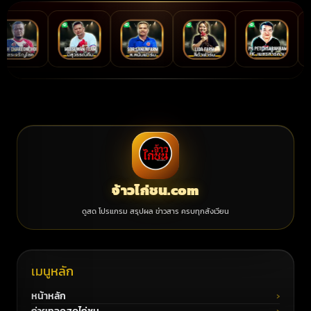
จ้าวไก่ชน.com
ดูสด โปรแกรม สรุปผล ข่าวสาร ครบทุกสังเวียน
เมนูหลัก
หน้าหลัก