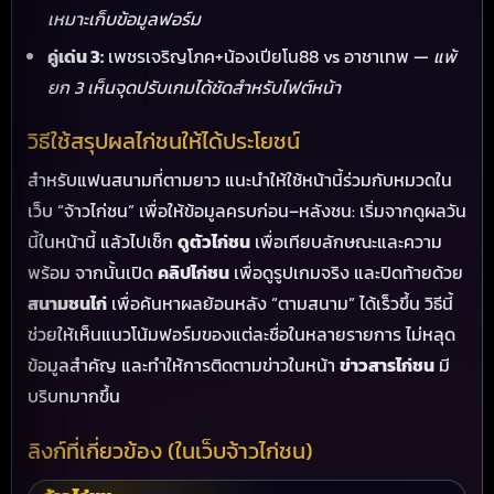
เหมาะเก็บข้อมูลฟอร์ม
คู่เด่น 3:
เพชรเจริญโภค+น้องเปียโน88 vs อาชาเทพ —
แพ้
ยก 3 เห็นจุดปรับเกมได้ชัดสำหรับไฟต์หน้า
วิธีใช้สรุปผลไก่ชนให้ได้ประโยชน์
สำหรับแฟนสนามที่ตามยาว แนะนำให้ใช้หน้านี้ร่วมกับหมวดใน
เว็บ “จ้าวไก่ชน” เพื่อให้ข้อมูลครบก่อน–หลังชน: เริ่มจากดูผลวัน
ดูตัวไก่ชน
นี้ในหน้านี้ แล้วไปเช็ก
เพื่อเทียบลักษณะและความ
คลิปไก่ชน
พร้อม จากนั้นเปิด
เพื่อดูรูปเกมจริง และปิดท้ายด้วย
สนามชนไก่
เพื่อค้นหาผลย้อนหลัง “ตามสนาม” ได้เร็วขึ้น วิธีนี้
ช่วยให้เห็นแนวโน้มฟอร์มของแต่ละชื่อในหลายรายการ ไม่หลุด
ข่าวสารไก่ชน
ข้อมูลสำคัญ และทำให้การติดตามข่าวในหน้า
มี
บริบทมากขึ้น
ลิงก์ที่เกี่ยวข้อง (ในเว็บจ้าวไก่ชน)