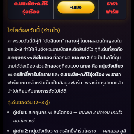
ต.ชนะชัย+ค.ศิริ
ธาธา
เสมอ
รุ่งเรือง
ฟาร์ม
ไฮไลต์ผลวันนี้ (อ่านไว)
ภาพรวมวันนี้มีคู่ที่ “ตัดสินยก” หลายคู่ โดยผลส่วนใหญ่จบใน
ยก 2–3
ทำให้เห็นจังหวะเกมชัดและตัดสินได้ไว คู่ที่เด่นที่สุดคือ
ส.กฤษกร vs สิงโตทอง
ที่ออกผล
ชนะ ยก 2
ถือเป็นไฟต์ที่คุม
เกมได้ต่อเนื่อง ส่วนอีกสองคู่ที่จบแบบ
เสมอ
คือ
หนุ่มวังเขียว
vs ดรสิทธิ์ฟาร์มโคราช
และ
ต.ชนะชัย+ค.ศิริรุ่งเรือง vs ธาธา
ฟาร์ม
เหมาะสำหรับเก็บเป็นข้อมูลฟอร์ม เพราะอ่านรูปเกมแล้ว
นำไปเทียบกับรายการถัดไปได้ดี
คู่เด่นของวัน (2–3 คู่)
คู่เด่น 1:
ส.กฤษกร vs สิงโตทอง —
ชนะยก 2 ชัดเจน เกมไว
คุมจังหวะดี
คู่เด่น 2:
หนุ่มวังเขียว vs ดรสิทธิ์ฟาร์มโคราช —
ผลเสมอ สูสี