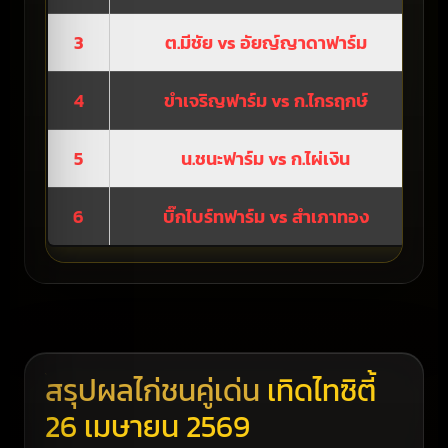
3
ต.มีชัย vs อัยญ์ญาดาฟาร์ม
4
ขำเจริญฟาร์ม vs ก.ไกรฤกษ์
5
น.ชนะฟาร์ม vs ก.ไผ่เงิน
6
บิ๊กไบร์ทฟาร์ม vs สำเภาทอง
สรุปผลไก่ชนคู่เด่น
เทิดไทซิตี้
26 เมษายน 2569