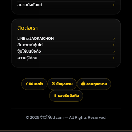
สนามบึงทับแต้
ติดต่อเรา
LINE @JAOKAICHON
สัมภาษณ์ซุ้มไก่
ซุ้มไก่ชนชื่อดัง
ความรู้ไก่ชน
⚡ อัปเดตไว
🎯 ข้อมูลครบ
🏟️ ครบทุกสนาม
📱 รองรับมือถือ
© 2026 จ้าวไก่ชน.com — All Rights Reserved.