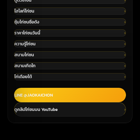
ดูตัวไก่ชน
ไฮไลท์ไก่ชน
ซุ้มไก่ชนชื่อดัง
ราคาไก่ชนวันนี้
ความรู้ไก่ชน
สนามไก่ชน
สนามเทิดไท
ไก่เดือยใต้
LINE @JAOKAICHON
ดูคลิปไก่ชนบน YouTube