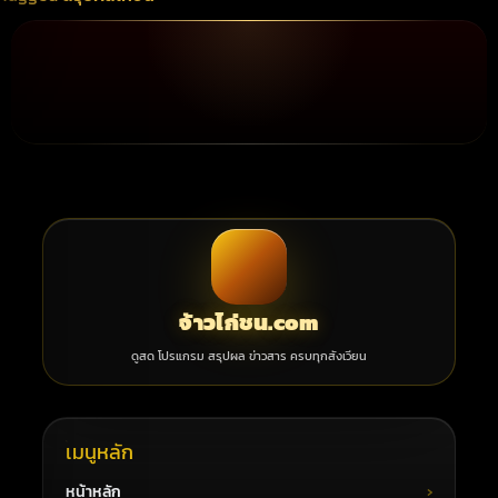
จ้าวไก่ชน.com
ดูสด โปรแกรม สรุปผล ข่าวสาร ครบทุกสังเวียน
เมนูหลัก
หน้าหลัก