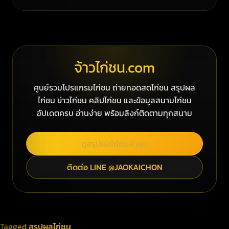
จ้าวไก่ชน.com
ศูนย์รวมโปรแกรมไก่ชน ถ่ายทอดสดไก่ชน สรุปผล
ไก่ชน ข่าวไก่ชน คลิปไก่ชน และข้อมูลสนามไก่ชน
อัปเดตครบ อ่านง่าย พร้อมลิงก์ติดตามทุกสนาม
ดูสรุปผลไก่ชนล่าสุด
ติดต่อ LINE @JAOKAICHON
Tagged
สรุปผลไก่ชน