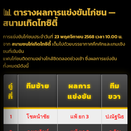
📊 ตารางผลการแข่งขันไก่ชน —
สนามเทิดไทซิตี้
การแข่งขันไก่ชนประจำวันที่
23 พฤศจิกายน 2568 เวลา 10.00 น.
จาก
สนามชนไก่เทิดไทซิตี้
เต็มไปด้วยบรรยากาศคึกคักและเกมเชิง
ชนที่เข้มข้น
แฟนไก่ชนติดตามอย่างใกล้ชิดตลอดช่วงเช้า ซึ่งผลการแข่งขัน
ทั้งหมดมีดังนี้
คู่
ทีมซ้าย
ผลการ
ทีม
ที่
แข่งขัน
ขวา
1
โชคนำชัย
แพ้ ยก 3
ป.ณัฐนิธ