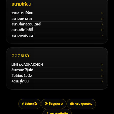
สนามไก่ชน
รวมสนามไก่ชน
สนามมหาลาภ
สนามไก่ทองอินเตอร์
สนามเทิดไทซิตี้
สนามบึงทับแต้
ติดต่อเรา
LINE @JAOKAICHON
สัมภาษณ์ซุ้มไก่
ซุ้มไก่ชนชื่อดัง
ความรู้ไก่ชน
⚡ อัปเดตไว
🎯 ข้อมูลครบ
🏟️ ครบทุกสนาม
📱 รองรับมือถือ