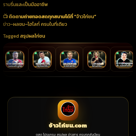
ราบรื่นและเป็นมืออาชีพ
📺 ติดตามถ่ายทอดสดทุกสนามได้ที่ “
จ้าวไก่ชน
”
ข่าว–ผลชน–ไฮไลท์ ครบในที่เดียว
Tagged
สรุปผลไก่ชน
จ้าวไก่ชน.com
ดูสด โปรแกรม สรุปผล ข่าวสาร ครบทุกสังเวียน