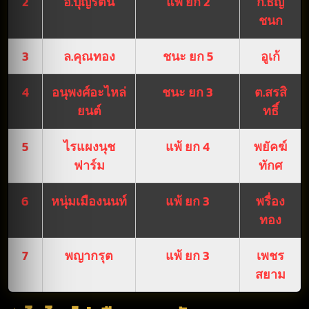
2
อ.บุญรัตน์
แพ้ ยก 2
ก.ธัญ
ชนก
3
ล.คุณทอง
ชนะ ยก 5
อูเก้
4
อนุพงศ์อะไหล่
ชนะ ยก 3
ต.สรสิ
ยนต์
ทธิ์
5
ไรแผงนุช
แพ้ ยก 4
พยัคฆ์
ฟาร์ม
ทักศ
6
หนุ่มเมืองนนท์
แพ้ ยก 3
พรื่อง
ทอง
7
พญากรุต
แพ้ ยก 3
เพชร
สยาม