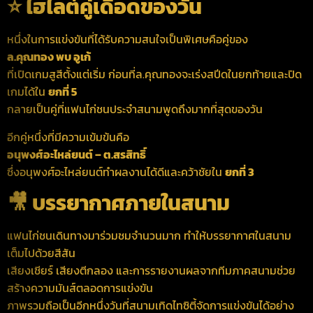
⭐ ไฮไลต์คู่เดือดของวัน
หนึ่งในการแข่งขันที่ได้รับความสนใจเป็นพิเศษคือคู่ของ
ล.คุณทอง พบ อูเก้
ที่เปิดเกมสูสีตั้งแต่เริ่ม ก่อนที่ล.คุณทองจะเร่งสปีดในยกท้ายและปิด
เกมได้ใน
ยกที่ 5
กลายเป็นคู่ที่แฟนไก่ชนประจำสนามพูดถึงมากที่สุดของวัน
อีกคู่หนึ่งที่มีความเข้มข้นคือ
อนุพงศ์อะไหล่ยนต์ – ต.สรสิทธิ์
ซึ่งอนุพงศ์อะไหล่ยนต์ทำผลงานได้ดีและคว้าชัยใน
ยกที่ 3
🎥 บรรยากาศภายในสนาม
แฟนไก่ชนเดินทางมาร่วมชมจำนวนมาก ทำให้บรรยากาศในสนาม
เต็มไปด้วยสีสัน
เสียงเชียร์ เสียงตีกลอง และการรายงานผลจากทีมภาคสนามช่วย
สร้างความมันส์ตลอดการแข่งขัน
ภาพรวมถือเป็นอีกหนึ่งวันที่สนามเทิดไทซิตี้จัดการแข่งขันได้อย่าง