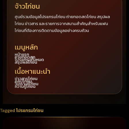
จ้าวไก่ชน
ศูนย์รวมข้อมูลโปรแกรมไก่ชน ถ่ายทอดสดไก่ชน สรุปผล
ไก่ชน ข่าวสาร และรายการจากสนามสำคัญสำหรับแฟน
ไก่ชนที่ต้องการติดตามข้อมูลอย่างครบถ้วน
เมนูหลัก
หน้าแรก
ถ่ายทอดสด
โปรแกรมทั้งหมด
สรุปผลไก่ชน
เนื้อหาแนะนำ
ข่าวสารไก่ชน
คลิปไก่ชน
วิเคราะห์ไก่ชน
ความรู้ไก่ชน
Tagged
โปรแกรมไก่ชน