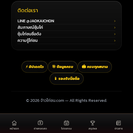
ติดต่อเรา
LINE @JAOKAICHON
สัมภาษณ์ซุ้มไก่
ซุ้มไก่ชนชื่อดัง
ความรู้ไก่ชน
⚡ อัปเดตไว
🎯 ข้อมูลครบ
🏟️ ครบทุกสนาม
📱 รองรับมือถือ
© 2026 จ้าวไก่ชน.com — All Rights Reserved.
หน้าแรก
ถ่ายทอดสด
โปรแกรม
สรุปผล
ข่าวสาร