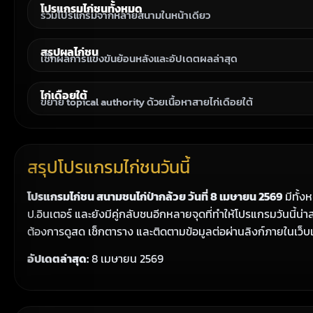
โปรแกรมไก่ชนทั้งหมด
รวมโปรแกรมจากหลายสนามในหน้าเดียว
สรุปผลไก่ชน
เช็กผลการแข่งขันย้อนหลังและอัปเดตผลล่าสุด
ไก่เดือยใต้
ขยาย topical authority ด้วยเนื้อหาสายไก่เดือยใต้
สรุปโปรแกรมไก่ชนวันนี้
โปรแกรมไก่ชน สนามชนไก่ป่ากล้วย วันที่ 8 เมษายน 2569
มีทั้งห
ป.อินเตอร์ และยังมีคู่กลับชนอีกหลายจุดที่ทำให้โปรแกรมวันนี้น่
ต้องการดูสด เช็กตาราง และติดตามข้อมูลต่อผ่านลิงก์ภายในเว
อัปเดตล่าสุด:
8 เมษายน 2569