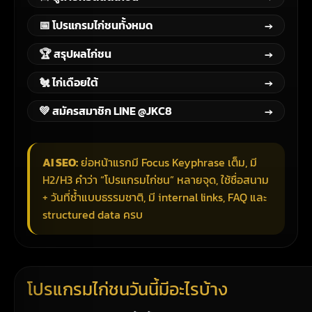
📅 โปรแกรมไก่ชนทั้งหมด
→
🏆 สรุปผลไก่ชน
→
🐔 ไก่เดือยใต้
→
💚 สมัครสมาชิก LINE @JKC8
→
AI SEO:
ย่อหน้าแรกมี Focus Keyphrase เต็ม, มี
H2/H3 คำว่า “โปรแกรมไก่ชน” หลายจุด, ใช้ชื่อสนาม
+ วันที่ซ้ำแบบธรรมชาติ, มี internal links, FAQ และ
structured data ครบ
โปรแกรมไก่ชนวันนี้มีอะไรบ้าง