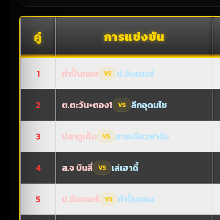
คู่
การแข่งขัน
1
กำปั้นทอง
ป.อินเตอร์
VS
2
ต.ตะวัน+ตอง1
ลีกอุดมไช
VS
3
ปลาทูเค็ม
สายเขียวฟาร์ม
VS
4
ส.จ บินลี่
เล่เฮาดี้
VS
5
ป.อินเตอร์
กำปั้นทอง
VS